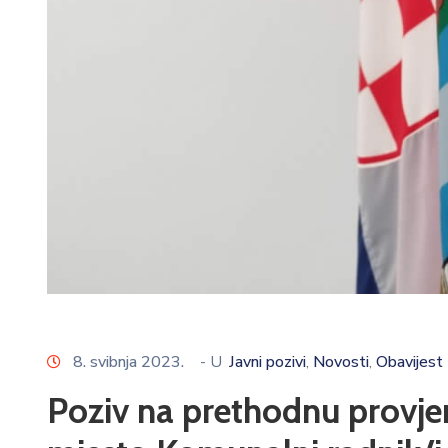
8. svibnja 2023.
- U
Javni pozivi
Novosti
Obavijest
‚
‚
Poziv na prethodnu provjer