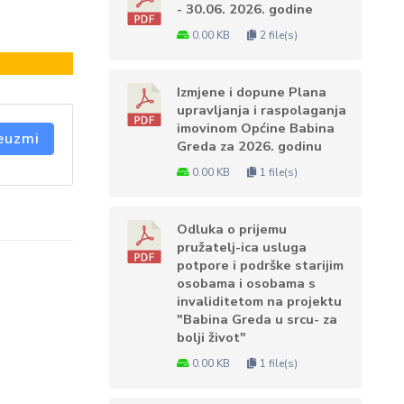
- 30.06. 2026. godine
0.00 KB
2 file(s)
Izmjene i dopune Plana
upravljanja i raspolaganja
imovinom Općine Babina
euzmi
Greda za 2026. godinu
0.00 KB
1 file(s)
Odluka o prijemu
pružatelj-ica usluga
potpore i podrške starijim
osobama i osobama s
invaliditetom na projektu
"Babina Greda u srcu- za
bolji život"
0.00 KB
1 file(s)