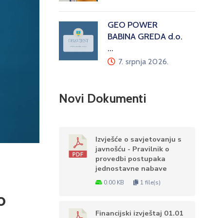
GEO POWER
BABINA GREDA d.o.
…
7. srpnja 2026.
Novi Dokumenti
Izvješće o savjetovanju s
javnošću - Pravilnik o
provedbi postupaka
jednostavne nabave
0.00 KB
1 file(s)
o
Financijski izvještaj 01.01