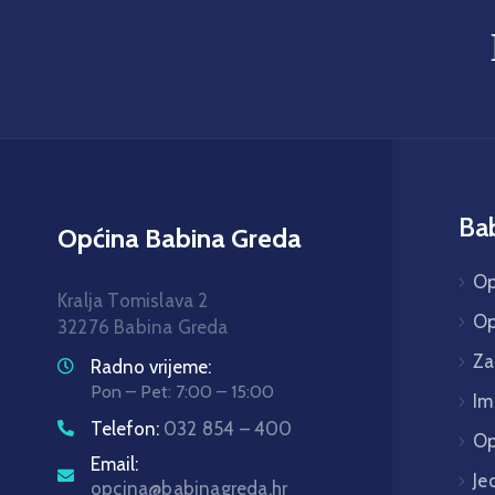
Ba
Općina Babina Greda
Op
Kralja Tomislava 2
Op
32276 Babina Greda
Za
Radno vrijeme:
Pon – Pet: 7:00 – 15:00
Im
Telefon:
032 854 – 400
Op
Email:
Je
opcina@babinagreda.hr