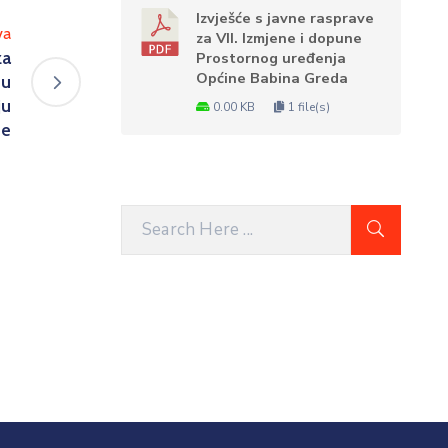
Izvješće s javne rasprave
va
za VII. Izmjene i dopune
za
Prostornog uređenja
Općine Babina Greda
 u
ju
0.00 KB
1 file(s)
ne