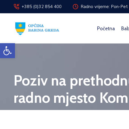
+385 (0)32 854 400
Radno vrijeme: Pon-Pet 
Početna
Bab
Open toolbar
Poziv na prethodnu
radno mjesto Komu