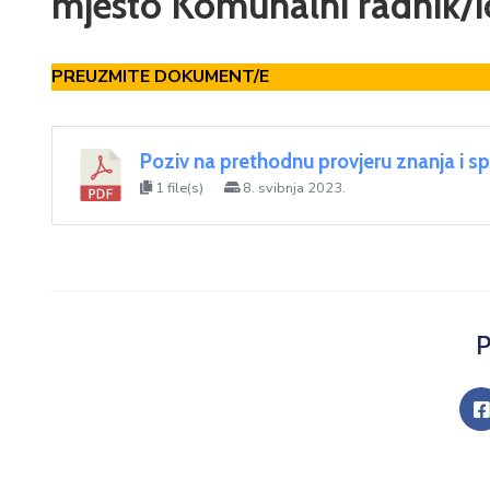
mjesto Komunalni radnik/i
PREUZMITE DOKUMENT/E
Poziv na prethodnu provjeru znanja i s
1 file(s)
8. svibnja 2023.
P