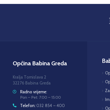
Ba
Općina Babina Greda
Op
Kralja Tomislava 2
Op
32276 Babina Greda
Za
Radno vrijeme:
Pon – Pet: 7:00 – 15:00
Im
Telefon:
032 854 – 400
Op