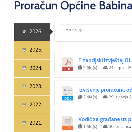
Proračun Općine Babin
2026.
2025.
Financijski izvještaj 0
2024.
2 file(s)
24. srpnja 2
2023.
Izvršenje proračuna od
2 file(s)
29. svibnja 
2022.
Vodič za građane uz p
2021.
1 file(s)
30. prosinca