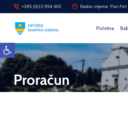
+385 (0)32 854 400
Radno vrijeme: Pon-Pet 
Početna
Bab
Open toolbar
Proračun