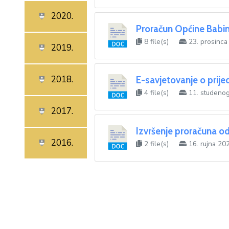
2020.
Proračun Općine Babin
8 file(s)
23. prosinca
2019.
2018.
E-savjetovanje o prij
4 file(s)
11. studenog
2017.
Izvršenje proračuna o
2016.
2 file(s)
16. rujna 20