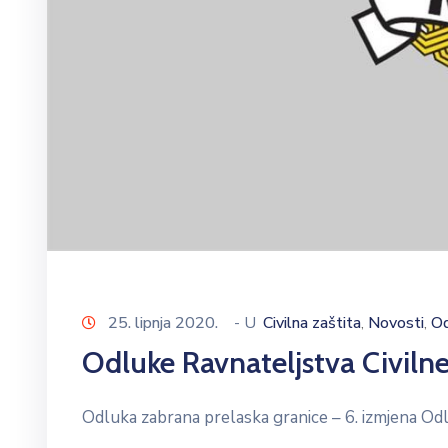
25. lipnja 2020.
- U
Civilna zaštita
Novosti
Od
‚
‚
Odluke Ravnateljstva Civilne
Odluka zabrana prelaska granice – 6. izmjena Odl