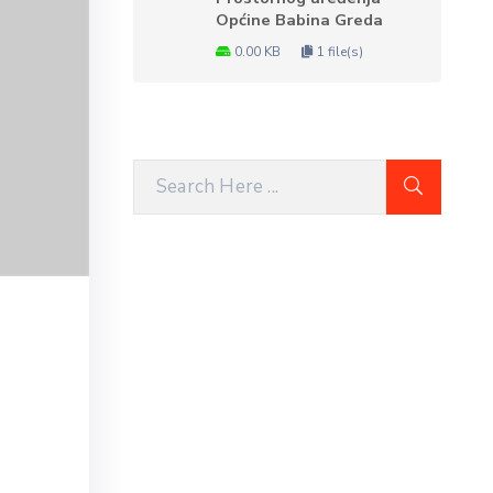
Općine Babina Greda
0.00 KB
1 file(s)