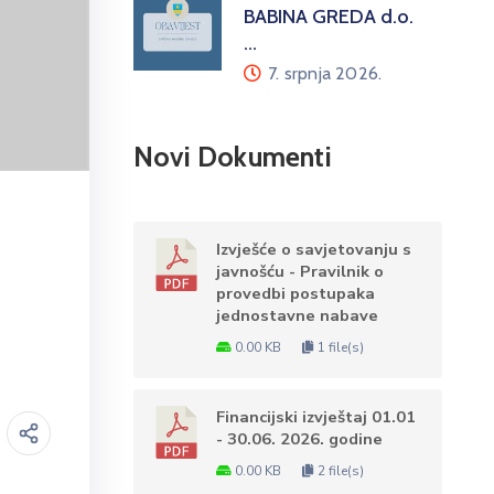
BABINA GREDA d.o.
…
7. srpnja 2026.
Novi Dokumenti
Izvješće o savjetovanju s
javnošću - Pravilnik o
provedbi postupaka
jednostavne nabave
0.00 KB
1 file(s)
Financijski izvještaj 01.01
- 30.06. 2026. godine
0.00 KB
2 file(s)