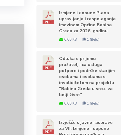
Izmjene i dopune Plana
upravljanja i raspolaganja
imovinom Općine Babina
Greda za 2026. godinu
0.00 KB
1 file(s)
Odluka o prijemu
pružatelj-ica usluga
potpore i podrške starijim
osobama i osobama s
invaliditetom na projektu
"Babina Greda u srcu- za
bolji život"
0.00 KB
1 file(s)
Izvješće s javne rasprave
za VII. Izmjene i dopune
Prostornog uređenja