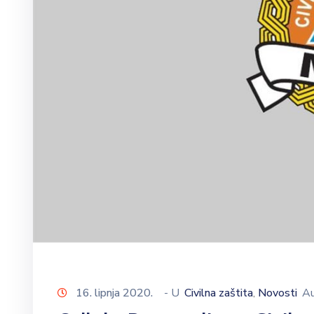
16. lipnja 2020.
- U
Civilna zaštita
Novosti
A
‚