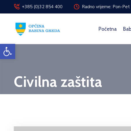
+385 (0)32 854 400
Radno vrijeme: Pon-Pet 
Početna
Bab
Open toolbar
Civilna zaštita