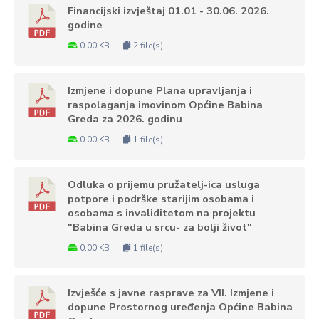
Financijski izvještaj 01.01 - 30.06. 2026.
godine
0.00 KB
2 file(s)
Izmjene i dopune Plana upravljanja i
raspolaganja imovinom Općine Babina
Greda za 2026. godinu
0.00 KB
1 file(s)
Odluka o prijemu pružatelj-ica usluga
potpore i podrške starijim osobama i
osobama s invaliditetom na projektu
"Babina Greda u srcu- za bolji život"
0.00 KB
1 file(s)
Izvješće s javne rasprave za VII. Izmjene i
dopune Prostornog uređenja Općine Babina