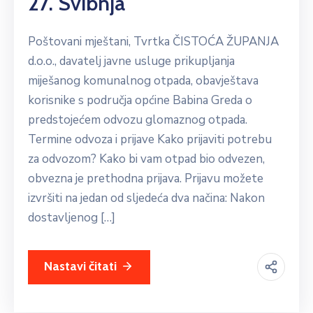
27. Svibnja
Poštovani mještani, Tvrtka ČISTOĆA ŽUPANJA
d.o.o., davatelj javne usluge prikupljanja
miješanog komunalnog otpada, obavještava
korisnike s područja općine Babina Greda o
predstojećem odvozu glomaznog otpada.
Termine odvoza i prijave Kako prijaviti potrebu
za odvozom? Kako bi vam otpad bio odvezen,
obvezna je prethodna prijava. Prijavu možete
izvršiti na jedan od sljedeća dva načina: Nakon
dostavljenog […]
Nastavi čitati