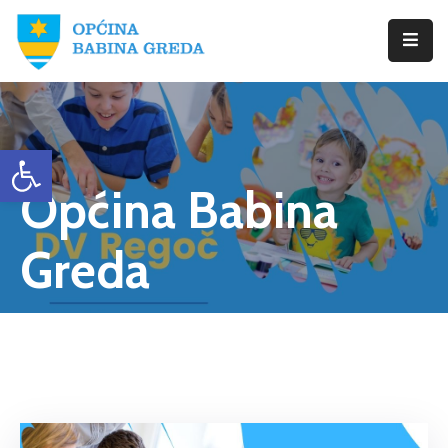
Početna
Babina
Open toolbar
Greda
Općina Babina
Istražite
Novosti
Greda
Dokumenti
Izbori
Kontaktirajte
Nas