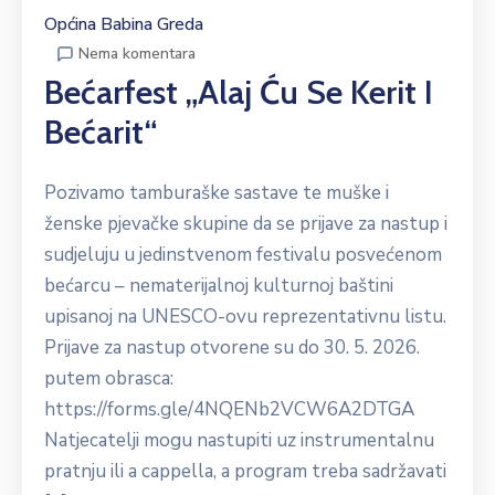
Općina Babina Greda
Nema komentara
Bećarfest „Alaj Ću Se Kerit I
Bećarit“
Pozivamo tamburaške sastave te muške i
ženske pjevačke skupine da se prijave za nastup i
sudjeluju u jedinstvenom festivalu posvećenom
bećarcu – nematerijalnoj kulturnoj baštini
upisanoj na UNESCO-ovu reprezentativnu listu.
Prijave za nastup otvorene su do 30. 5. 2026.
putem obrasca:
https://forms.gle/4NQENb2VCW6A2DTGA
Natjecatelji mogu nastupiti uz instrumentalnu
pratnju ili a cappella, a program treba sadržavati