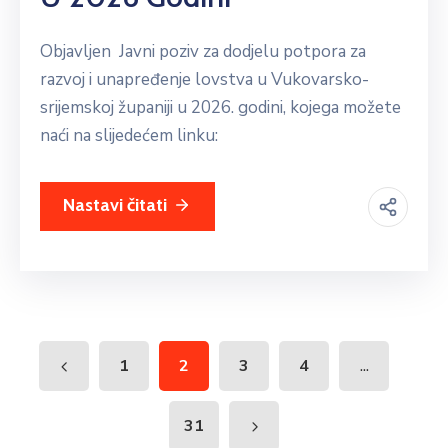
Objavljen Javni poziv za dodjelu potpora za
razvoj i unapređenje lovstva u Vukovarsko-
srijemskoj županiji u 2026. godini, kojega možete
naći na slijedećem linku:
Nastavi čitati
...
1
2
3
4
31