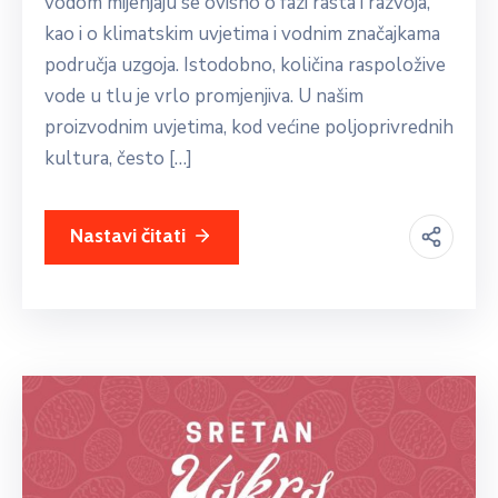
vodom mijenjaju se ovisno o fazi rasta i razvoja,
kao i o klimatskim uvjetima i vodnim značajkama
područja uzgoja. Istodobno, količina raspoložive
vode u tlu je vrlo promjenjiva. U našim
proizvodnim uvjetima, kod većine poljoprivrednih
kultura, često […]
Nastavi čitati