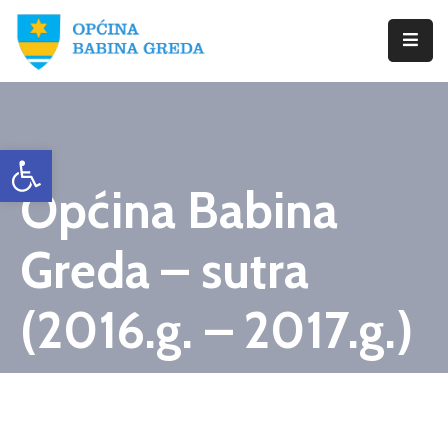
Početna
Babina
Open toolbar
Greda
Općina Babina
Istražite
Novosti
Greda – sutra
Dokumenti
(2016.g. – 2017.g.)
Izbori
Kontaktirajte
Nas