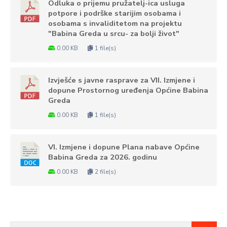
Odluka o prijemu pružatelj-ica usluga
potpore i podrške starijim osobama i
osobama s invaliditetom na projektu
"Babina Greda u srcu- za bolji život"
0.00 KB
1 file(s)
Izvješće s javne rasprave za VII. Izmjene i
dopune Prostornog uređenja Općine Babina
Greda
0.00 KB
1 file(s)
VI. Izmjene i dopune Plana nabave Općine
Babina Greda za 2026. godinu
0.00 KB
2 file(s)