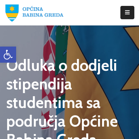
Početna
Babina
Open toolbar
Greda
Odluka o dodjeli
Istražite
Novosti
stipendija
Dokumenti
studentima sa
Izbori
područja Općine
Kontaktirajte
Nas