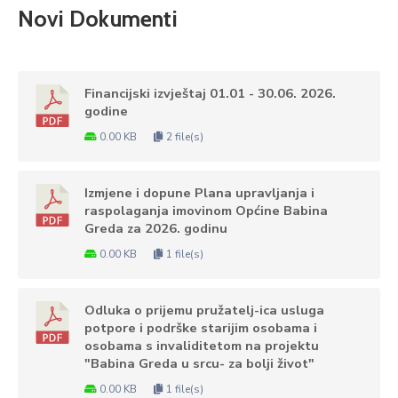
Novi Dokumenti
Financijski izvještaj 01.01 - 30.06. 2026.
godine
0.00 KB
2 file(s)
Izmjene i dopune Plana upravljanja i
raspolaganja imovinom Općine Babina
Greda za 2026. godinu
0.00 KB
1 file(s)
Odluka o prijemu pružatelj-ica usluga
potpore i podrške starijim osobama i
osobama s invaliditetom na projektu
"Babina Greda u srcu- za bolji život"
0.00 KB
1 file(s)