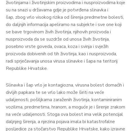
životinjama i životinjskim proizvodima i nusproizvodima koje
su na snazi u državama gdje je potvrđena slinavka i
šap, zbog vrlo visokog rizika od širenja predmetne bolesti,
do daljnjih informacija apeliramo na subjekte i sve one koji
se bave trgovinom živih životinja, njihovih proizvoda i
nusproizvoda da se suzdrže od unosa živih životinja,
posebno vrste goveda, ovaca, koza i svinja i svježih
proizvoda dobivenih od tih životinja, kao i nusproizvoda,
radi sprječavanja unosa virusa slinavke i šapa na teritorij
Republike Hrvatske.
Slinavka i šap vrlo je kontagiozna, virusna bolest domaćih i
divljih papkara te se vrlo lako može širiti na veće
udaljenosti, pošiljkama zaraženih životinja, kontaminiranim
vozilima, predmetima, hranom, a moguće je i širenje zrakom
na veće udaljenosti. Stoga ova bolest ima velik potencijal
daljnjeg širenja, a njezina pojava imala bi katastrofalne
posljedice za stočarstvo Republike Hrvatske, kako izravne