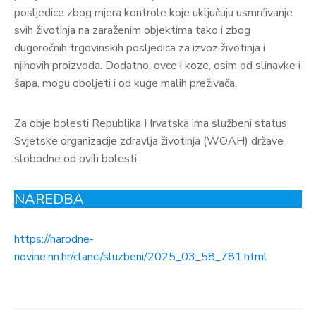
posljedice zbog mjera kontrole koje uključuju usmrćivanje
svih životinja na zaraženim objektima tako i zbog
dugoročnih trgovinskih posljedica za izvoz životinja i
njihovih proizvoda. Dodatno, ovce i koze, osim od slinavke i
šapa, mogu oboljeti i od kuge malih preživača.
Za obje bolesti Republika Hrvatska ima službeni status
Svjetske organizacije zdravlja životinja (WOAH) države
slobodne od ovih bolesti.
NAREDBA
https://narodne-
novine.nn.hr/clanci/sluzbeni/2025_03_58_781.html