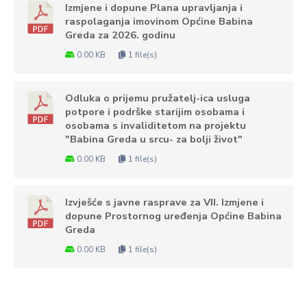
Izmjene i dopune Plana upravljanja i
raspolaganja imovinom Općine Babina
Greda za 2026. godinu
0.00 KB
1 file(s)
Odluka o prijemu pružatelj-ica usluga
potpore i podrške starijim osobama i
osobama s invaliditetom na projektu
"Babina Greda u srcu- za bolji život"
0.00 KB
1 file(s)
Izvješće s javne rasprave za VII. Izmjene i
dopune Prostornog uređenja Općine Babina
Greda
0.00 KB
1 file(s)