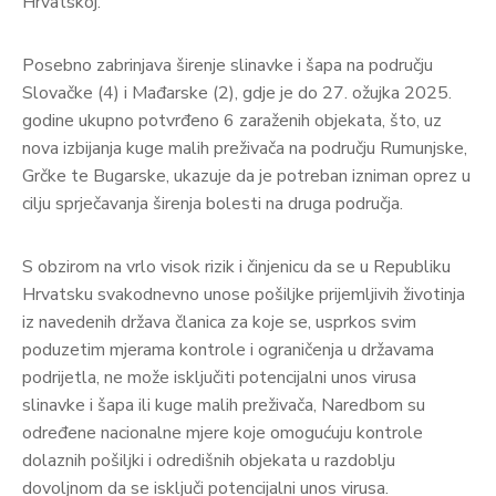
Hrvatskoj.
Posebno zabrinjava širenje slinavke i šapa na području
Slovačke (4) i Mađarske (2), gdje je do 27. ožujka 2025.
godine ukupno potvrđeno 6 zaraženih objekata, što, uz
nova izbijanja kuge malih preživača na području Rumunjske,
Grčke te Bugarske, ukazuje da je potreban izniman oprez u
cilju sprječavanja širenja bolesti na druga područja.
S obzirom na vrlo visok rizik i činjenicu da se u Republiku
Hrvatsku svakodnevno unose pošiljke prijemljivih životinja
iz navedenih država članica za koje se, usprkos svim
poduzetim mjerama kontrole i ograničenja u državama
podrijetla, ne može isključiti potencijalni unos virusa
slinavke i šapa ili kuge malih preživača, Naredbom su
određene nacionalne mjere koje omogućuju kontrole
dolaznih pošiljki i odredišnih objekata u razdoblju
dovoljnom da se isključi potencijalni unos virusa.