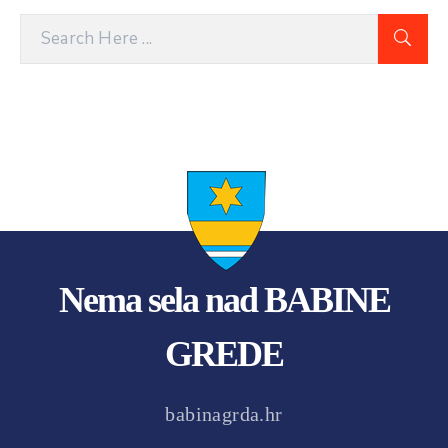
Nema sela nad BABINE
GREDE
babinagrda.hr