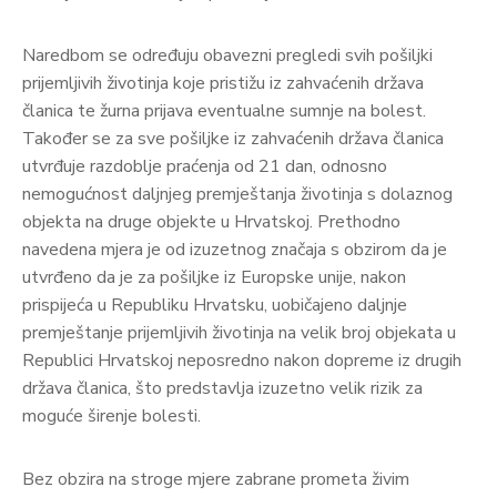
Naredbom se određuju obavezni pregledi svih pošiljki
prijemljivih životinja koje pristižu iz zahvaćenih država
članica te žurna prijava eventualne sumnje na bolest.
Također se za sve pošiljke iz zahvaćenih država članica
utvrđuje razdoblje praćenja od 21 dan, odnosno
nemogućnost daljnjeg premještanja životinja s dolaznog
objekta na druge objekte u Hrvatskoj. Prethodno
navedena mjera je od izuzetnog značaja s obzirom da je
utvrđeno da je za pošiljke iz Europske unije, nakon
prispijeća u Republiku Hrvatsku, uobičajeno daljnje
premještanje prijemljivih životinja na velik broj objekata u
Republici Hrvatskoj neposredno nakon dopreme iz drugih
država članica, što predstavlja izuzetno velik rizik za
moguće širenje bolesti.
Bez obzira na stroge mjere zabrane prometa živim