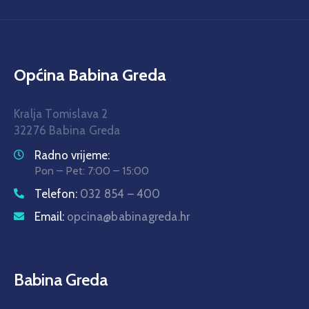
Općina Babina Greda
Kralja Tomislava 2
32276 Babina Greda
Radno vrijeme:
Pon – Pet: 7:00 – 15:00
Telefon:
032 854 – 400
Email:
opcina@babinagreda.hr
Babina Greda