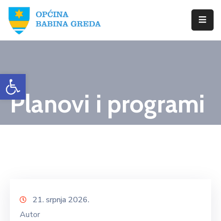
Početna
Babina
Open toolbar
Greda
Planovi i programi
Istražite
Novosti
Dokumenti
Izbori
Kontaktirajte
21. srpnja 2026.
Nas
Autor