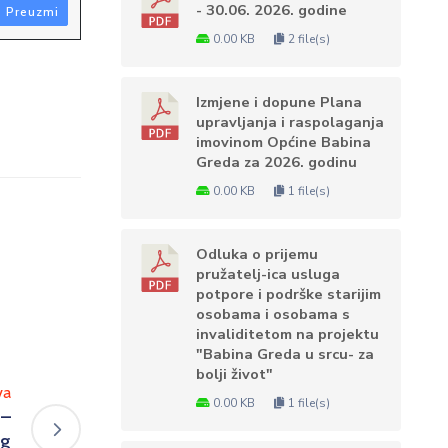
- 30.06. 2026. godine
Preuzmi
0.00 KB
2 file(s)
Izmjene i dopune Plana
upravljanja i raspolaganja
imovinom Općine Babina
Greda za 2026. godinu
0.00 KB
1 file(s)
Odluka o prijemu
pružatelj-ica usluga
potpore i podrške starijim
osobama i osobama s
invaliditetom na projektu
"Babina Greda u srcu- za
bolji život"
va
0.00 KB
1 file(s)
 –
eg