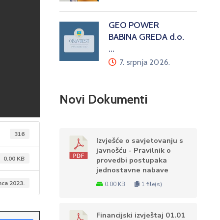
GEO POWER
BABINA GREDA d.o.
…
7. srpnja 2026.
Novi Dokumenti
316
Izvješće o savjetovanju s
javnošću - Pravilnik o
0.00 KB
provedbi postupaka
jednostavne nabave
nca 2023.
0.00 KB
1 file(s)
Financijski izvještaj 01.01