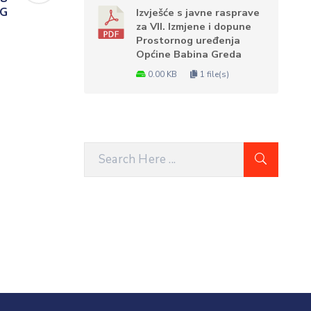
BG
Izvješće s javne rasprave
za VII. Izmjene i dopune
Prostornog uređenja
Općine Babina Greda
0.00 KB
1 file(s)