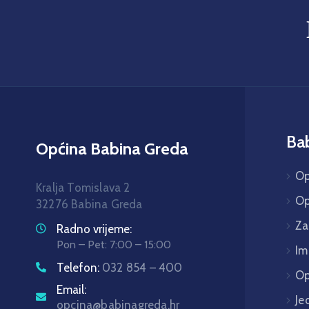
Ba
Općina Babina Greda
Op
Kralja Tomislava 2
Op
32276 Babina Greda
Za
Radno vrijeme:
Pon – Pet: 7:00 – 15:00
Im
Telefon:
032 854 – 400
Op
Email:
Je
opcina@babinagreda.hr