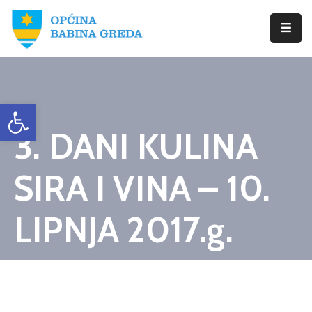
Početna
Babina
Open toolbar
Greda
3. DANI KULINA
Istražite
Novosti
SIRA I VINA – 10.
Dokumenti
LIPNJA 2017.g.
Izbori
Kontaktirajte
Nas