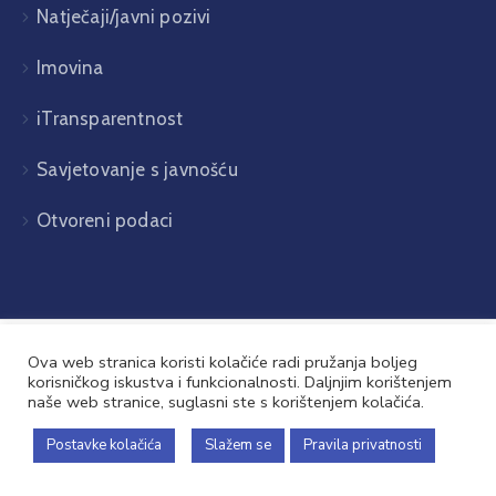
Natječaji/javni pozivi
Imovina
iTransparentnost
Savjetovanje s javnošću
Otvoreni podaci
Ova web stranica koristi kolačiće radi pružanja boljeg
korisničkog iskustva i funkcionalnosti. Daljnjim korištenjem
naše web stranice, suglasni ste s korištenjem kolačića.
Općina Babina Greda © 2026. Sva prava pridržana
Postavke kolačića
Slažem se
Pravila privatnosti