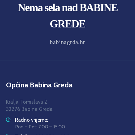
Nema sela nad BABINE
GREDE
babinagrda.hr
Općina Babina Greda
Kralja Tomislava 2
32276 Babina Greda
Radno vrijeme:
Pon – Pet: 7:00 – 15:00