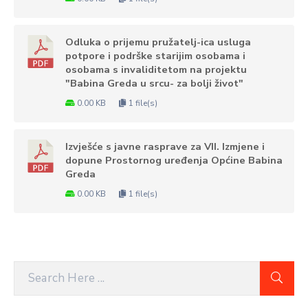
Odluka o prijemu pružatelj-ica usluga
potpore i podrške starijim osobama i
osobama s invaliditetom na projektu
"Babina Greda u srcu- za bolji život"
0.00 KB
1 file(s)
Izvješće s javne rasprave za VII. Izmjene i
dopune Prostornog uređenja Općine Babina
Greda
0.00 KB
1 file(s)