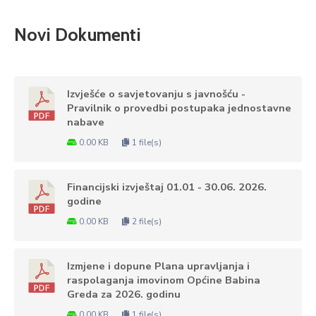
Novi Dokumenti
Izvješće o savjetovanju s javnošću -
Pravilnik o provedbi postupaka jednostavne
nabave
0.00 KB
1 file(s)
Financijski izvještaj 01.01 - 30.06. 2026.
godine
0.00 KB
2 file(s)
Izmjene i dopune Plana upravljanja i
raspolaganja imovinom Općine Babina
Greda za 2026. godinu
0.00 KB
1 file(s)