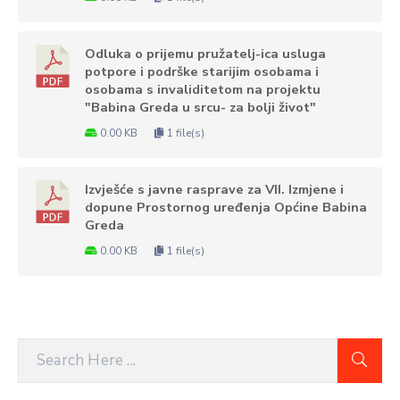
Odluka o prijemu pružatelj-ica usluga
potpore i podrške starijim osobama i
osobama s invaliditetom na projektu
"Babina Greda u srcu- za bolji život"
0.00 KB
1 file(s)
Izvješće s javne rasprave za VII. Izmjene i
dopune Prostornog uređenja Općine Babina
Greda
0.00 KB
1 file(s)