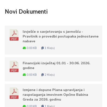
Novi Dokumenti
Izvješće o savjetovanju s javnošću -
Pravilnik o provedbi postupaka jednostavne
nabave
0.00 KB
1 file(s)
Financijski izvještaj 01.01 - 30.06. 2026.
godine
0.00 KB
2 file(s)
Izmjene i dopune Plana upravljanja i
raspolaganja imovinom Općine Babina
Greda za 2026. godinu
0.00 KB
1 file(s)