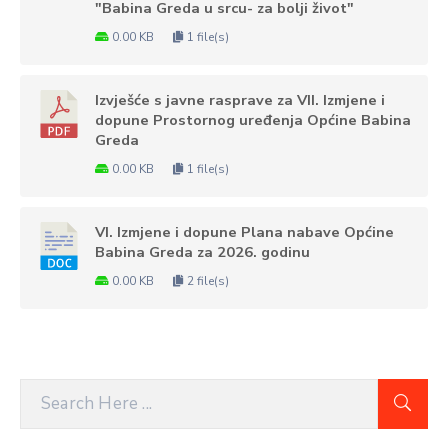
"Babina Greda u srcu- za bolji život"
0.00 KB
1 file(s)
Izvješće s javne rasprave za VII. Izmjene i
dopune Prostornog uređenja Općine Babina
Greda
0.00 KB
1 file(s)
VI. Izmjene i dopune Plana nabave Općine
Babina Greda za 2026. godinu
0.00 KB
2 file(s)