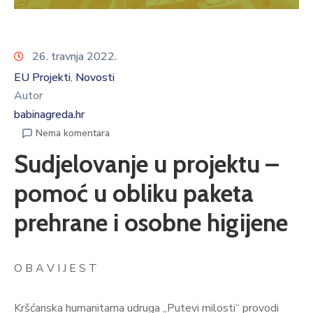
26. travnja 2022.
EU Projekti
Novosti
‚
Autor
babinagreda.hr
Nema komentara
Sudjelovanje u projektu –
pomoć u obliku paketa
prehrane i osobne higijene
O B A V I J E S T
Kršćanska humanitarna udruga „Putevi milosti“ provodi