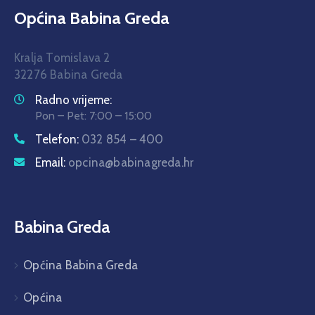
Općina Babina Greda
Kralja Tomislava 2
32276 Babina Greda
Radno vrijeme:
Pon – Pet: 7:00 – 15:00
Telefon:
032 854 – 400
Email:
opcina@babinagreda.hr
Babina Greda
Općina Babina Greda
Općina