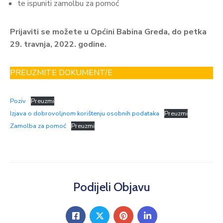
te ispuniti zamolbu za pomoć
Prijaviti se možete u Općini Babina Greda, do petka
29. travnja, 2022. godine.
PREUZMITE DOKUMENT/E
Poziv
Preuzmi
Izjava o dobrovoljnom korištenju osobnih podataka
Preuzmi
Zamolba za pomoć
Preuzmi
Podijeli Objavu