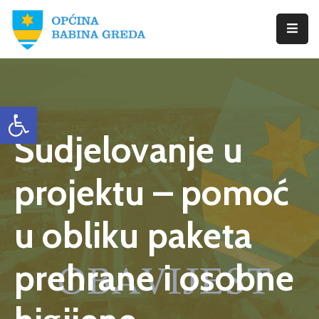
Početna
Babina
Open toolbar
Greda
Sudjelovanje u
Istražite
Novosti
projektu – pomoć
Dokumenti
u obliku paketa
Izbori
prehrane i osobne
Kontaktirajte
Nas