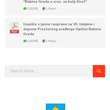
"Babina Greda u srcu- za bolji život"
0.00 KB
1 file(s)
Izvješće s javne rasprave za VII. Izmjene i
dopune Prostornog uređenja Općine Babina
Greda
0.00 KB
1 file(s)