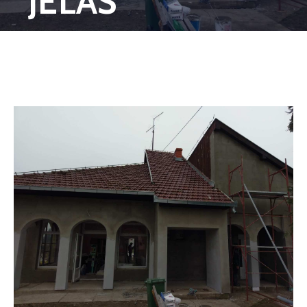
“JELAS”