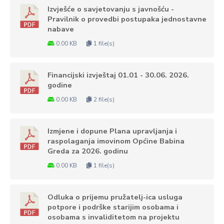
Izvješće o savjetovanju s javnošću -
Pravilnik o provedbi postupaka jednostavne
nabave
0.00 KB
1 file(s)
Financijski izvještaj 01.01 - 30.06. 2026.
godine
0.00 KB
2 file(s)
Izmjene i dopune Plana upravljanja i
raspolaganja imovinom Općine Babina
Greda za 2026. godinu
0.00 KB
1 file(s)
Odluka o prijemu pružatelj-ica usluga
potpore i podrške starijim osobama i
osobama s invaliditetom na projektu