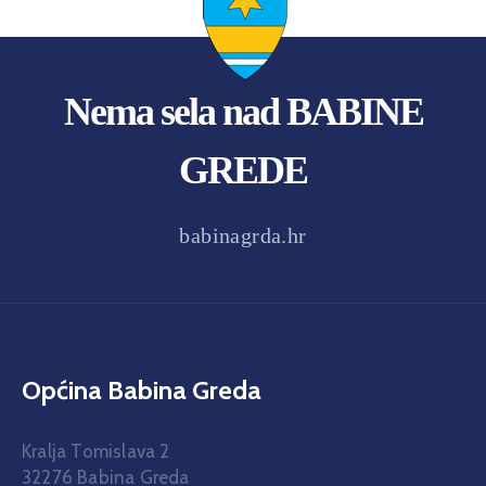
Nema sela nad BABINE
GREDE
babinagrda.hr
Općina Babina Greda
Kralja Tomislava 2
32276 Babina Greda