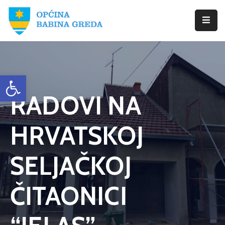
Početna
Babina
Open toolbar
Greda
RADOVI NA
Istražite
Novosti
HRVATSKOJ
Dokumenti
SELJAČKOJ
Izbori
ČITAONICI
Kontaktirajte
Nas