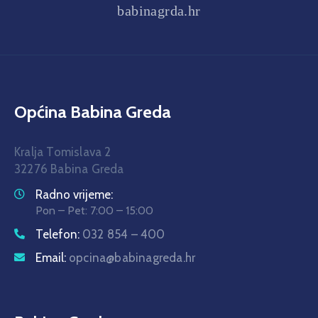
babinagrda.hr
Općina Babina Greda
Kralja Tomislava 2
32276 Babina Greda
Radno vrijeme:
Pon – Pet: 7:00 – 15:00
Telefon:
032 854 – 400
Email:
opcina@babinagreda.hr