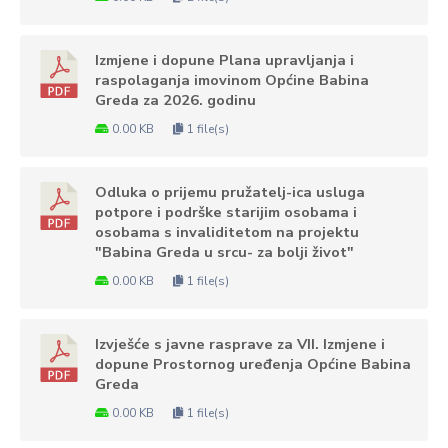
Izmjene i dopune Plana upravljanja i
raspolaganja imovinom Općine Babina
Greda za 2026. godinu
0.00 KB
1 file(s)
Odluka o prijemu pružatelj-ica usluga
potpore i podrške starijim osobama i
osobama s invaliditetom na projektu
"Babina Greda u srcu- za bolji život"
0.00 KB
1 file(s)
Izvješće s javne rasprave za VII. Izmjene i
dopune Prostornog uređenja Općine Babina
Greda
0.00 KB
1 file(s)