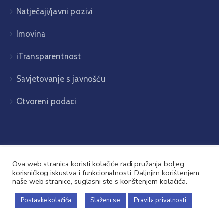
Natječaji/javni pozivi
Imovina
iTransparentnost
Savjetovanje s javnošću
Otvoreni podaci
Ova web stranica koristi kolačiće radi pružanja boljeg
korisničkog iskustva i funkcionalnosti. Daljnjim korištenjem
naše web stranice, suglasni ste s korištenjem kolačića.
Općina Babina Greda © 2026. Sva prava pridržana
Postavke kolačića
Slažem se
Pravila privatnosti