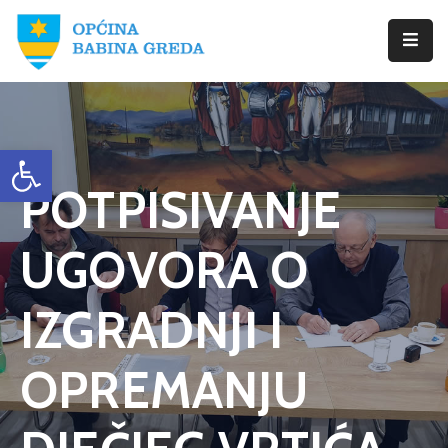
Početna
Babina
Open toolbar
Greda
POTPISIVANJE
Istražite
Novosti
UGOVORA O
Dokumenti
IZGRADNJI I
Izbori
OPREMANJU
Kontaktirajte
Nas