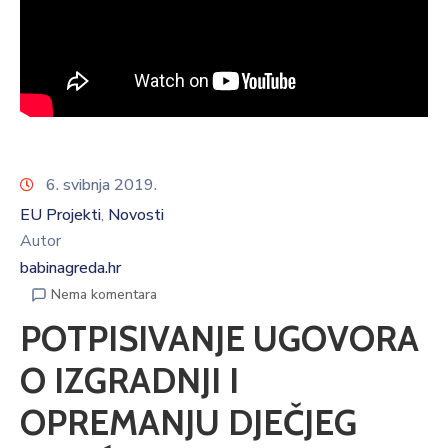
6. svibnja 2019.
EU Projekti
Novosti
‚
Autor
babinagreda.hr
Nema komentara
POTPISIVANJE UGOVORA
O IZGRADNJI I
OPREMANJU DJEČJEG