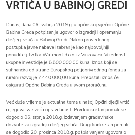
VRTIĆA U BABINOJ GREDI
Danas, dana 06. svibnja 2019.g. u općinskoj vijećnici Općine
Babina Greda potpisan je ugovor o izgradnji i opremanju
dječjeg vrtića u Babinoj Gredi. Nakon provedenog
postupka javne nabave izabran je kao najpovoljniji
ponuditelj tvrtka Watmont d.o.o. iz Vinkovaca. Vrijednost
ukupne investicije je 8.800.000,00 kuna. Iznos koji se
sufinancira od strane Europskog poljoprivrednog fonda za
ruralni razvoj je 7.440.000,00 kuna. Preostali iznos će
osigurati Općina Babina Greda u svom proračunu.
Već duže vrijeme je aktualna tema u našoj Općini dječji vrtić
i njegova sve veća opravdanost. Prvi konkretan pomak se
dogodio 06. srpnja 2018.g. izdavanjem građevinske
dozvole za izgradnju dječjeg vrtića. Drugi konkretan pomak
se dogodio 20. prosinca 2018.g. potpisivanjem ugovora o