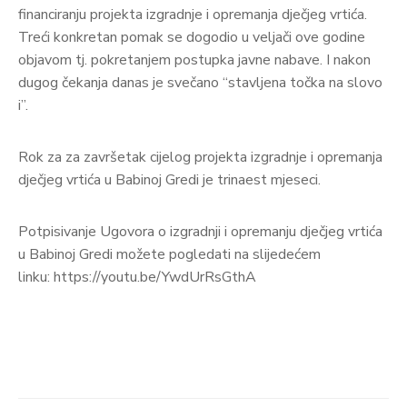
financiranju projekta izgradnje i opremanja dječjeg vrtića.
Treći konkretan pomak se dogodio u veljači ove godine
objavom tj. pokretanjem postupka javne nabave. I nakon
dugog čekanja danas je svečano “stavljena točka na slovo
i”.
Rok za za završetak cijelog projekta izgradnje i opremanja
dječjeg vrtića u Babinoj Gredi je trinaest mjeseci.
Potpisivanje Ugovora o izgradnji i opremanju dječjeg vrtića
u Babinoj Gredi možete pogledati na slijedećem
linku: https://youtu.be/YwdUrRsGthA