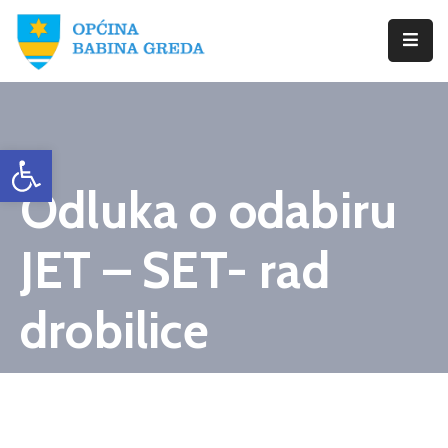
Početna
Babina
Open toolbar
Greda
Odluka o odabiru
Istražite
Novosti
JET – SET- rad
Dokumenti
drobilice
Izbori
Kontaktirajte
Nas