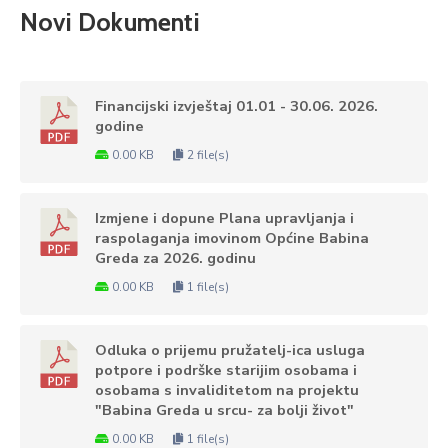
Novi Dokumenti
Financijski izvještaj 01.01 - 30.06. 2026.
godine
0.00 KB
2 file(s)
Izmjene i dopune Plana upravljanja i
raspolaganja imovinom Općine Babina
Greda za 2026. godinu
0.00 KB
1 file(s)
Odluka o prijemu pružatelj-ica usluga
potpore i podrške starijim osobama i
osobama s invaliditetom na projektu
"Babina Greda u srcu- za bolji život"
0.00 KB
1 file(s)