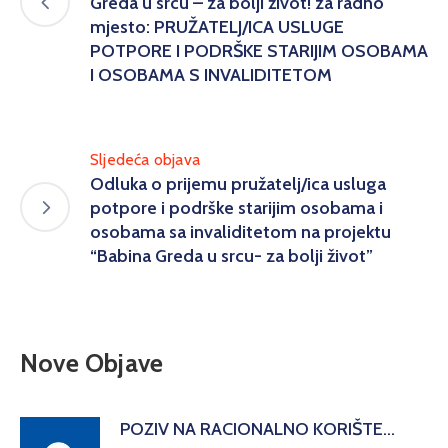
Greda u srcu – za bolji život! za radno
mjesto: PRUŽATELJ/ICA USLUGE
POTPORE I PODRŠKE STARIJIM OSOBAMA
I OSOBAMA S INVALIDITETOM
Sljedeća objava
Odluka o prijemu pružatelj/ica usluga
potpore i podrške starijim osobama i
osobama sa invaliditetom na projektu
“Babina Greda u srcu- za bolji život”
Nove Objave
POZIV NA RACIONALNO KORIŠTE…