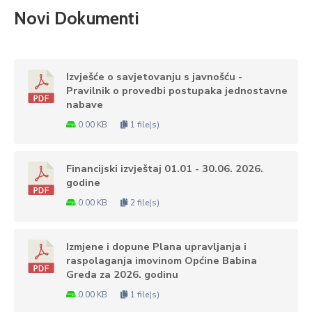
Novi Dokumenti
Izvješće o savjetovanju s javnošću -
Pravilnik o provedbi postupaka jednostavne
nabave
0.00 KB
1 file(s)
Financijski izvještaj 01.01 - 30.06. 2026.
godine
0.00 KB
2 file(s)
Izmjene i dopune Plana upravljanja i
raspolaganja imovinom Općine Babina
Greda za 2026. godinu
0.00 KB
1 file(s)