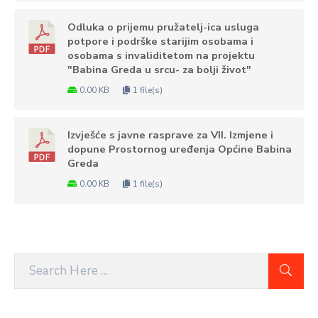
Odluka o prijemu pružatelj-ica usluga
potpore i podrške starijim osobama i
osobama s invaliditetom na projektu
"Babina Greda u srcu- za bolji život"
0.00 KB
1 file(s)
Izvješće s javne rasprave za VII. Izmjene i
dopune Prostornog uređenja Općine Babina
Greda
0.00 KB
1 file(s)