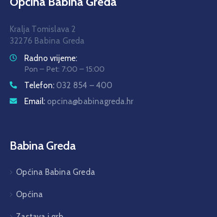
Općina Babina Greda
Kralja Tomislava 2
32276 Babina Greda
Radno vrijeme:
Pon – Pet: 7:00 – 15:00
Telefon:
032 854 – 400
Email:
opcina@babinagreda.hr
Babina Greda
Općina Babina Greda
Općina
Zastava i grb