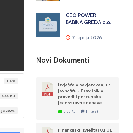
GEO POWER
BABINA GREDA d.o.
…
7. srpnja 2026.
Novi Dokumenti
1026
Izvješće o savjetovanju s
javnošću - Pravilnik o
0.00 KB
provedbi postupaka
jednostavne nabave
ga 2024.
0.00 KB
1 file(s)
Financijski izvještaj 01.01