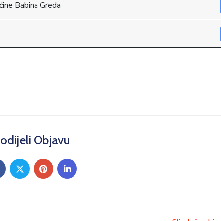
pćine Babina Greda
odijeli Objavu