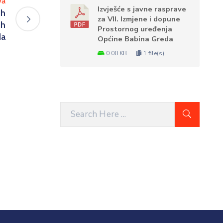
va
Izvješće s javne rasprave
ih
za VII. Izmjene i dopune
ih
Prostornog uređenja
da
Općine Babina Greda
0.00 KB
1 file(s)