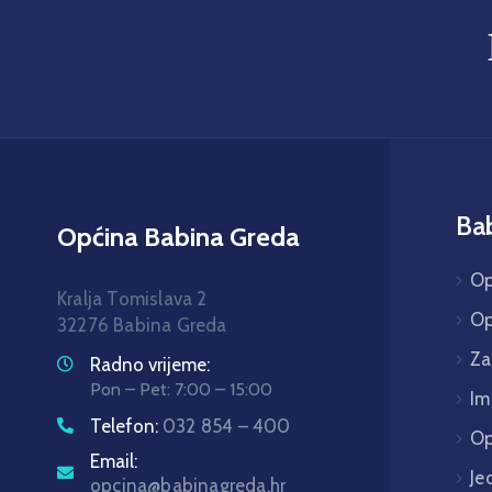
Ba
Općina Babina Greda
Op
Kralja Tomislava 2
Op
32276 Babina Greda
Za
Radno vrijeme:
Pon – Pet: 7:00 – 15:00
Im
Telefon:
032 854 – 400
Op
Email:
Je
opcina@babinagreda.hr