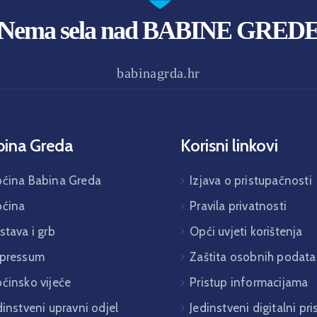
Nema sela nad BABINE GRED
babinagrda.hr
bina Greda
Korisni linkovi
ćina Babina Greda
Izjava o pristupačnosti
ćina
Pravila privatnosti
stava i grb
Opći uvjeti korištenja
pressum
Zaštita osobnih podata
ćinsko vijeće
Pristup informacijama
dinstveni upravni odjel
Jedinstveni digitalni pr