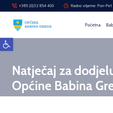
+385 (0)32 854 400
Radno vrijeme: Pon-Pet 
Početna
Bab
Open toolbar
Natječaj za dodjel
Općine Babina Gr