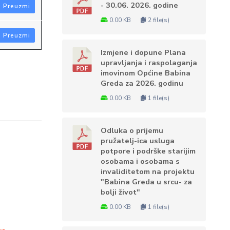
- 30.06. 2026. godine
Preuzmi
0.00 KB
2 file(s)
Preuzmi
Izmjene i dopune Plana
upravljanja i raspolaganja
imovinom Općine Babina
Greda za 2026. godinu
0.00 KB
1 file(s)
Odluka o prijemu
pružatelj-ica usluga
potpore i podrške starijim
osobama i osobama s
invaliditetom na projektu
"Babina Greda u srcu- za
bolji život"
0.00 KB
1 file(s)