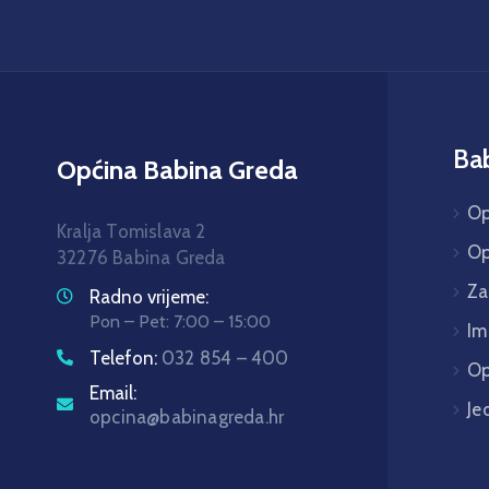
Ba
Općina Babina Greda
Op
Kralja Tomislava 2
Op
32276 Babina Greda
Za
Radno vrijeme:
Pon – Pet: 7:00 – 15:00
Im
Telefon:
032 854 – 400
Op
Email:
Je
opcina@babinagreda.hr