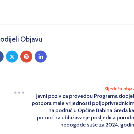
odijeli Objavu
Sljedeća obja
Javni poziv za provedbu Programa dodje
potpora male vrijednosti poljoprivrednici
na području Općine Babina Greda k
pomoć za ublažavanje posljedica prirod
nepogode suše za 2024. godi