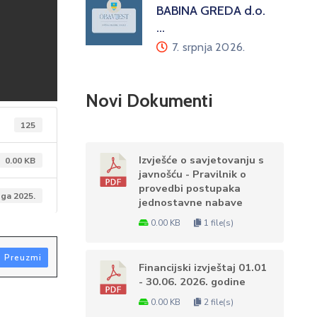
BABINA GREDA d.o.
…
7. srpnja 2026.
Novi Dokumenti
125
Izvješće o savjetovanju s
0.00 KB
javnošću - Pravilnik o
provedbi postupaka
oga 2025.
jednostavne nabave
0.00 KB
1 file(s)
Preuzmi
Financijski izvještaj 01.01
- 30.06. 2026. godine
0.00 KB
2 file(s)