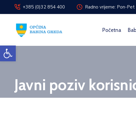
+385 (0)32 854 400
Radno vrijeme: Pon-Pet 
Početna
Bab
Open toolbar
Javni poziv korisn