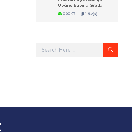
Općine Babina Greda
0.00 KB
1 file(s)
E