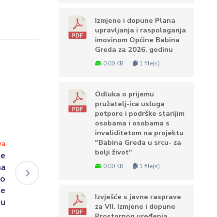
Izmjene i dopune Plana
upravljanja i raspolaganja
imovinom Općine Babina
Greda za 2026. godinu
0.00 KB
1 file(s)
Odluka o prijemu
pružatelj-ica usluga
potpore i podrške starijim
osobama i osobama s
invaliditetom na projektu
"Babina Greda u srcu- za
va
bolji život"
le
ma
0.00 KB
1 file(s)
ao
ne
Izvješće s javne rasprave
nu
za VII. Izmjene i dopune
Prostornog uređenja