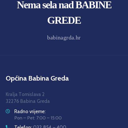
Nema sela nad BABINE
GREDE
babinagrda.hr
Općina Babina Greda
Kralja Tomislava 2
32276 Babina Greda
Radno vrijeme:
Pon – Pet: 7:00 – 15:00
Telefon:
032 854 – 400