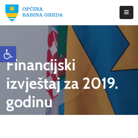
Početna
Babina
Open toolbar
Greda
Financijski
Istražite
Novosti
izvještaj za 2019.
Dokumenti
godinu
Izbori
Kontaktirajte
Nas