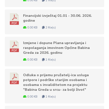
0.00 KB
1 file(s)
Financijski izvještaj 01.01 - 30.06. 2026.
godine
0.00 KB
2 file(s)
Izmjene i dopune Plana upravljanja i
raspolaganja imovinom Općine Babina
Greda za 2026. godinu
0.00 KB
1 file(s)
Odluka o prijemu pružatelj-ica usluga
potpore i podrške starijim osobama i
osobama s invaliditetom na projektu
"Babina Greda u srcu- za bolji život"
0.00 KB
1 file(s)