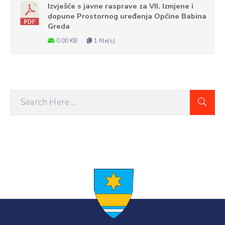
Izvješće s javne rasprave za VII. Izmjene i
dopune Prostornog uređenja Općine Babina
Greda
0.00 KB
1 file(s)