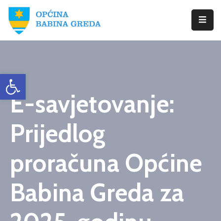
Početna
Babina
Open toolbar
Greda
E-savjetovanje:
Istražite
Novosti
Prijedlog
Dokumenti
proračuna Općine
Izbori
Babina Greda za
Kontaktirajte
Nas