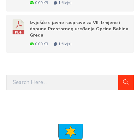
0.00 KB
1 file(s)
Izvješće s javne rasprave za VII. Izmjene i
dopune Prostornog uređenja Općine Babina
Greda
0.00 KB
1 file(s)