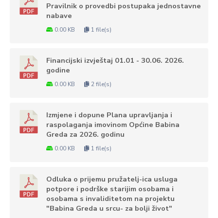
Pravilnik o provedbi postupaka jednostavne
nabave
0.00 KB
1 file(s)
Financijski izvještaj 01.01 - 30.06. 2026.
godine
0.00 KB
2 file(s)
Izmjene i dopune Plana upravljanja i
raspolaganja imovinom Općine Babina
Greda za 2026. godinu
0.00 KB
1 file(s)
Odluka o prijemu pružatelj-ica usluga
potpore i podrške starijim osobama i
osobama s invaliditetom na projektu
"Babina Greda u srcu- za bolji život"