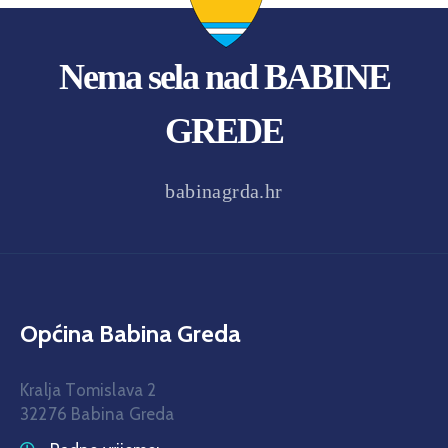
Nema sela nad BABINE
GREDE
babinagrda.hr
Općina Babina Greda
Kralja Tomislava 2
32276 Babina Greda