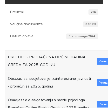
Preuzmi
796
Veličina dokumenta
0.00 KB
Datum objave
8. studenoga 2024.
PRIJEDLOG PRORAČUNA OPĆINE BABINA
Preuz
GREDA ZA 2025. GODINU
Obrazac_za_sudjelovanje_zainteresirane_javnosti
Preuz
- proračun za 2025. godinu
Obavijest o e-savjetovanju o nacrtu prijedloga
Preuz
Proračuna Općine Babina Greda za 2025. godinu