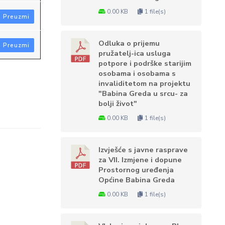
0.00 KB
1 file(s)
Preuzmi
Odluka o prijemu
Preuzmi
pružatelj-ica usluga
potpore i podrške starijim
osobama i osobama s
invaliditetom na projektu
"Babina Greda u srcu- za
bolji život"
0.00 KB
1 file(s)
Izvješće s javne rasprave
za VII. Izmjene i dopune
Prostornog uređenja
Općine Babina Greda
0.00 KB
1 file(s)