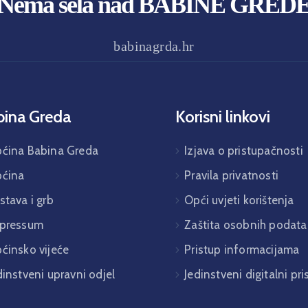
Nema sela nad BABINE GRED
babinagrda.hr
bina Greda
Korisni linkovi
ćina Babina Greda
Izjava o pristupačnosti
ćina
Pravila privatnosti
stava i grb
Opći uvjeti korištenja
pressum
Zaštita osobnih podata
ćinsko vijeće
Pristup informacijama
dinstveni upravni odjel
Jedinstveni digitalni pr