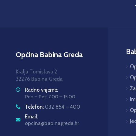
Ba
Općina Babina Greda
Op
Kralja Tomislava 2
Op
32276 Babina Greda
Za
Radno vrijeme:
Pon – Pet: 7:00 – 15:00
Im
Telefon:
032 854 – 400
Op
Email:
Je
opcina@babinagreda.hr