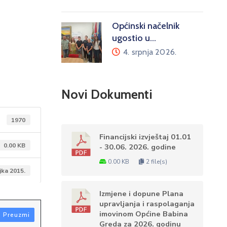
Općinski načelnik
ugostio u…
4. srpnja 2026.
Novi Dokumenti
1970
Financijski izvještaj 01.01
0.00 KB
- 30.06. 2026. godine
0.00 KB
2 file(s)
jka 2015.
Izmjene i dopune Plana
upravljanja i raspolaganja
imovinom Općine Babina
Preuzmi
Greda za 2026. godinu