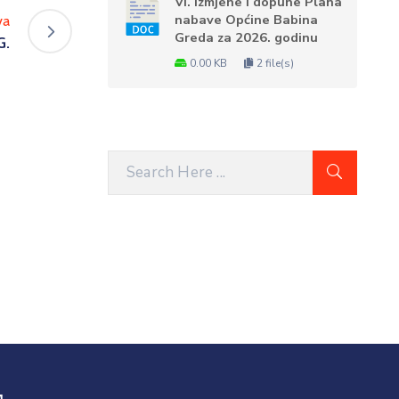
VI. Izmjene i dopune Plana
nabave Općine Babina
va
Greda za 2026. godinu
G.
0.00 KB
2 file(s)