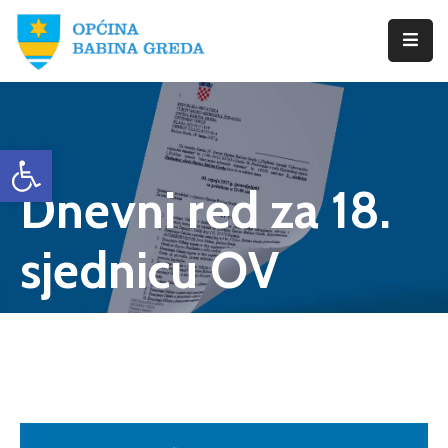
Početna
Babina
Open toolbar
Greda
Dnevni red za 18.
Istražite
Novosti
sjednicu OV
Dokumenti
Izbori
Kontaktirajte
Nas