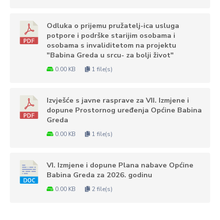
Odluka o prijemu pružatelj-ica usluga
potpore i podrške starijim osobama i
osobama s invaliditetom na projektu
"Babina Greda u srcu- za bolji život"
0.00 KB
1 file(s)
Izvješće s javne rasprave za VII. Izmjene i
dopune Prostornog uređenja Općine Babina
Greda
0.00 KB
1 file(s)
VI. Izmjene i dopune Plana nabave Općine
Babina Greda za 2026. godinu
0.00 KB
2 file(s)