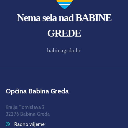
Nema sela nad BABINE
GREDE
babinagrda.hr
Općina Babina Greda
Kralja Tomislava 2
32276 Babina Greda
Radno vrijeme: