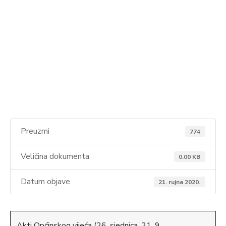
Preuzmi
774
Veličina dokumenta
0.00 KB
Datum objave
21. rujna 2020.
Akti Općinskog vijeća (26. sjednica, 21. 9.