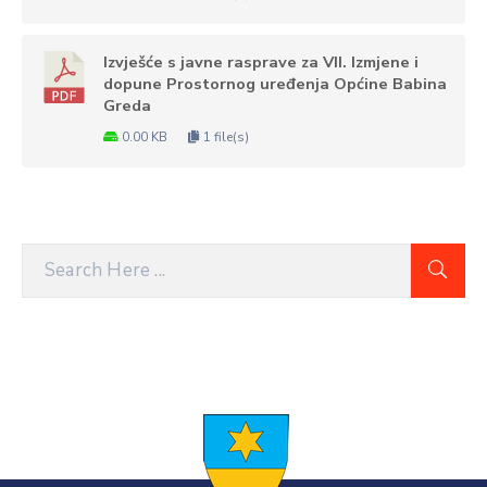
Izvješće s javne rasprave za VII. Izmjene i
dopune Prostornog uređenja Općine Babina
Greda
0.00 KB
1 file(s)