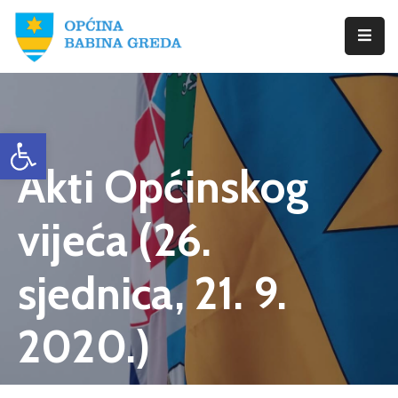
Početna
Babina
Open toolbar
Greda
Akti Općinskog
Istražite
Novosti
vijeća (26.
Dokumenti
sjednica, 21. 9.
Izbori
2020.)
Kontaktirajte
Nas