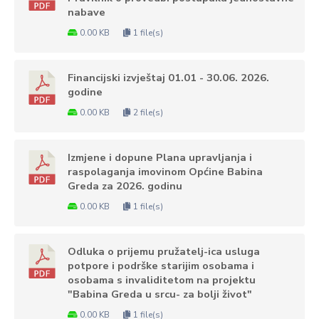
nabave
0.00 KB
1 file(s)
Financijski izvještaj 01.01 - 30.06. 2026.
godine
0.00 KB
2 file(s)
Izmjene i dopune Plana upravljanja i
raspolaganja imovinom Općine Babina
Greda za 2026. godinu
0.00 KB
1 file(s)
Odluka o prijemu pružatelj-ica usluga
potpore i podrške starijim osobama i
osobama s invaliditetom na projektu
"Babina Greda u srcu- za bolji život"
0.00 KB
1 file(s)