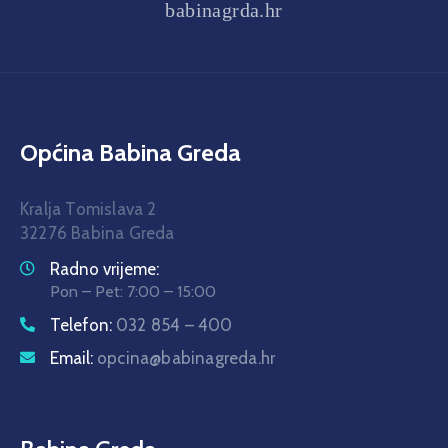
babinagrda.hr
Općina Babina Greda
Kralja Tomislava 2
32276 Babina Greda
Radno vrijeme:
Pon – Pet: 7:00 – 15:00
Telefon:
032 854 – 400
Email:
opcina@babinagreda.hr