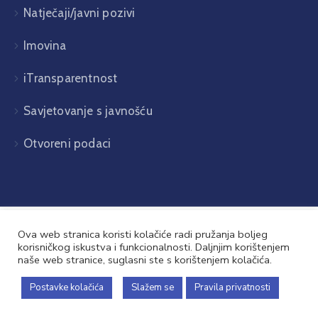
Natječaji/javni pozivi
Imovina
iTransparentnost
Savjetovanje s javnošću
Otvoreni podaci
Ova web stranica koristi kolačiće radi pružanja boljeg
korisničkog iskustva i funkcionalnosti. Daljnjim korištenjem
naše web stranice, suglasni ste s korištenjem kolačića.
Općina Babina Greda © 2026. Sva prava pridržana
Postavke kolačića
Slažem se
Pravila privatnosti