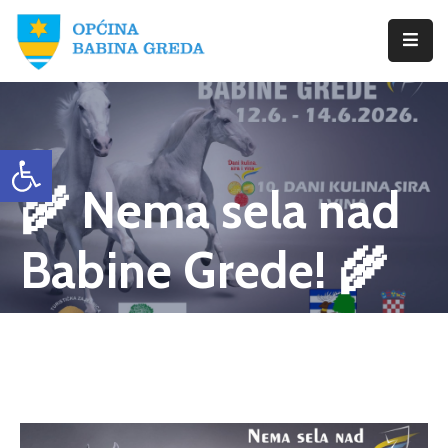
Početna
Babina
Open toolbar
Greda
🌾 Nema sela nad
Istražite
Novosti
Babine Grede! 🌾
Dokumenti
Izbori
Kontaktirajte
Nas