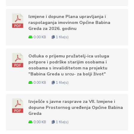
Izmjene i dopune Plana upravljanja i
raspolaganja imovinom Općine Babina
Greda za 2026. godinu
0.00 KB
1 file(s)
Odluka o prijemu pružatelj-ica usluga
potpore i podrške starijim osobama i
osobama s invaliditetom na projektu
"Babina Greda u srcu- za bolji život"
0.00 KB
1 file(s)
Izvješće s javne rasprave za VII. Izmjene i
dopune Prostornog uređenja Općine Babina
Greda
0.00 KB
1 file(s)