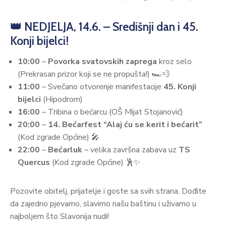
👑 NEDJELJA, 14.6. – Središnji dan i 45.
Konji bijelci!
10:00
–
Povorka svatovskih zaprega
kroz selo
(Prekrasan prizor koji se ne propušta!) 🏎️💨
11:00
– Svečano otvorenje manifestacije
45. Konji
bijelci
(Hipodrom)
16:00
– Tribina o bećarcu (OŠ Mijat Stojanović)
20:00
–
14. Bećarfest “Alaj ću se kerit i bećarit”
(Kod zgrade Općine) 🎤
22:00
–
Bećarluk
– velika završna zabava uz
TS
Quercus
(Kod zgrade Općine) 🕺✨
Pozovite obitelj, prijatelje i goste sa svih strana. Dođite
da zajedno pjevamo, slavimo našu baštinu i uživamo u
najboljem što Slavonija nudi!