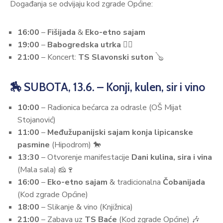
Događanja se odvijaju kod zgrade Općine:
16:00
–
Fišijada
&
Eko-etno sajam
19:00
–
Babogredska utrka
🏃‍♂️
21:00
– Koncert:
TS Slavonski suton
🪕
🏇 SUBOTA, 13.6. – Konji, kulen, sir i vino
10:00
– Radionica bećarca za odrasle (OŠ Mijat
Stojanović)
11:00
–
Međužupanijski sajam konja lipicanske
pasmine
(Hipodrom) 🐎
13:30
– Otvorenje manifestacije
Dani kulina, sira i vina
(Mala sala) 🧀🍷
16:00
–
Eko-etno sajam
& tradicionalna
Čobanijada
(Kod zgrade Općine)
18:00
– Slikanje & vino (Knjižnica)
21:00
– Zabava uz
TS Baće
(Kod zgrade Općine) 🎶