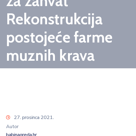
za zahvat
Rekonstrukcija
postojeće farme
muznih krava
27. prosinca 2021.
Autor
babinagreda.hr