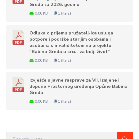
Greda za 2026. godinu
0.00 KB
1 file(s)
Odluka o prijemu pružatelj-ica usluga
potpore i podrške starijim osobama i
osobama s invaliditetom na projektu
"Babina Greda u srcu- za bolji život"
0.00 KB
1 file(s)
Izvješće s javne rasprave za VII. Izmjene i
dopune Prostornog uređenja Općine Babina
Greda
0.00 KB
1 file(s)