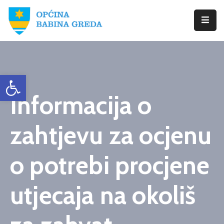
Početna
Babina
Open toolbar
Greda
Informacija o
Istražite
Novosti
zahtjevu za ocjenu
Dokumenti
o potrebi procjene
Izbori
utjecaja na okoliš
Kontaktirajte
Nas